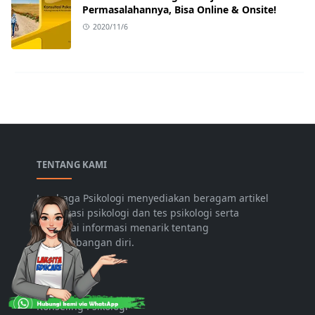
Permasalahannya, Bisa Online & Onsite!
2020/11/6
TENTANG KAMI
Lembaga Psikologi menyediakan beragam artikel
konsultasi psikologi dan tes psikologi serta
berbagai informasi menarik tentang
pengembangan diri.
LAYANAN
Konseling Psikologi