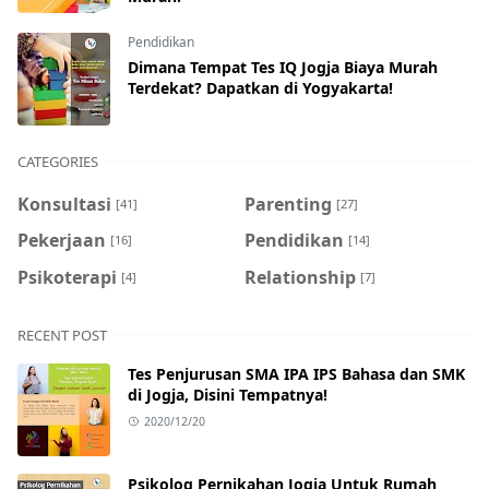
Pendidikan
Dimana Tempat Tes IQ Jogja Biaya Murah
Terdekat? Dapatkan di Yogyakarta!
CATEGORIES
Konsultasi
Parenting
[41]
[27]
Pekerjaan
Pendidikan
[16]
[14]
Psikoterapi
Relationship
[4]
[7]
RECENT POST
Tes Penjurusan SMA IPA IPS Bahasa dan SMK
di Jogja, Disini Tempatnya!
2020/12/20
Psikolog Pernikahan Jogja Untuk Rumah