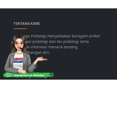
TENTANG KAMI
Lembaga Psikologi menyediakan beragam artikel
konsultasi psikologi dan tes psikologi serta
berbagai informasi menarik tentang
pengembangan diri.
LAYANAN
Konseling Psikologi
Psikologi Pendidikan
PIO
Lowongan
Hubungi Kami