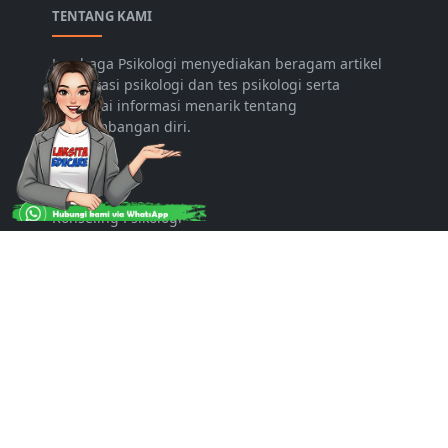
TENTANG KAMI
Lembaga Psikologi menyediakan beragam artikel
konsultasi psikologi dan tes psikologi serta
berbagai informasi menarik tentang
pengembangan diri.
LAYANAN
Konseling Psikologi
Psikologi Pendidikan
PIO
Lowongan
Hubungi Kami
FOLLOW US