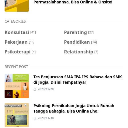
Permasalahannya, Bisa Online & Onsite!
CATEGORIES
Konsultasi
Parenting
[41]
[27]
Pekerjaan
Pendidikan
[16]
[14]
Psikoterapi
Relationship
[4]
[7]
RECENT POST
Tes Penjurusan SMA IPA IPS Bahasa dan SMK
di Jogja, Disini Tempatnya!
2020/12/20
Psikolog Pernikahan Jogja Untuk Rumah
Tangga Bahagia, Bisa Online Lho!
2020/11/30